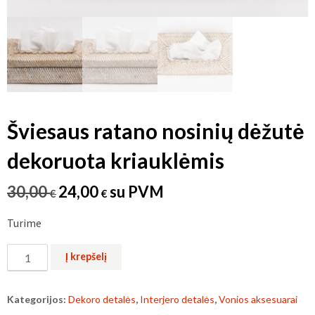
Šviesaus ratano nosinių dėžutė
dekoruota kriauklėmis
Original
Current
30,00
24,00
su PVM
€
€
price
price
Turime
was:
is:
30,00 €.
24,00 €.
produkto
Į krepšelį
kiekis:
Šviesaus
Kategorijos:
Dekoro detalės
,
Interjero detalės
,
Vonios aksesuarai
ratano