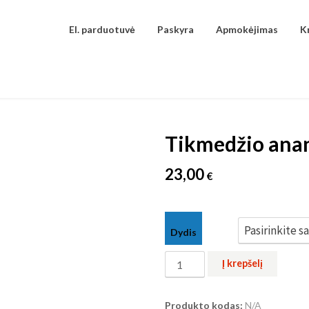
El. parduotuvė
Paskyra
Apmokėjimas
K
Tikmedžio ana
23,00
€
23,00
€
Dydis
produkto
Į krepšelį
kiekis:
Tikmedžio
Produkto kodas:
N/A