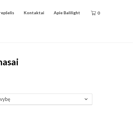
repšelis
Kontaktai
Apie Balilight
0
nasai