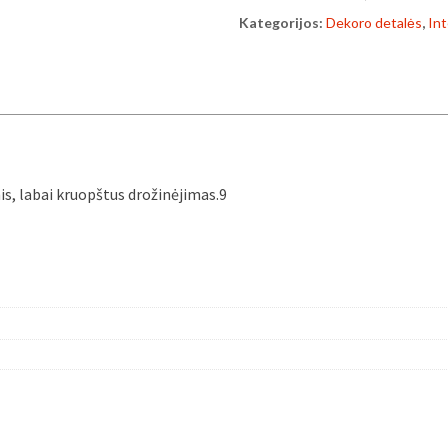
ananasai
Kategorijos:
Dekoro detalės
,
Int
s, labai kruopštus drožinėjimas.9