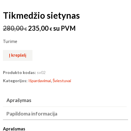
Tikmedžio sietynas
Original
Current
280,00
235,00
su PVM
€
€
price
price
Turime
was:
is:
280,00 €.
235,00 €.
produkto
Į krepšelį
kiekis:
Tikmedžio
Produkto kodas:
sv02
sietynas
Kategorijos:
Išpardavimai
,
Šviestuvai
Aprašymas
Papildoma informacija
Aprašymas