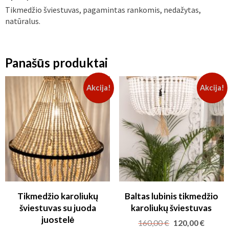
Tikmedžio šviestuvas, pagamintas rankomis, nedažytas,
natūralus.
Panašūs produktai
Akcija!
Akcija!
Tikmedžio karoliukų
Baltas lubinis tikmedžio
šviestuvas su juoda
karoliukų šviestuvas
juostelė
Original
Curren
160,00
€
120,00
€